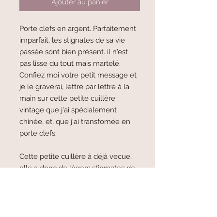
Ajouter au panier
Porte clefs en argent. Parfaitement
imparfait, les stignates de sa vie
passée sont bien présent. il n'est
pas lisse du tout mais martelé.
Confiez moi votre petit message et
je le graverai, lettre par lettre à la
main sur cette petite cuillère
vintage que j'ai spécialement
chinée, et, que j'ai transfomée en
porte clefs.
Cette petite cuillère à déjà vecue,
elle a donc de légers stigmates de
sa première vie, mais c'est aussi ce
qui la rend encore plus belle et
unique.