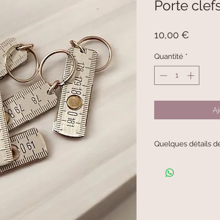
Porte clef
Prix
10,00 €
Quantité
*
Aj
Quelques détails d
Porte clefs vintage al
Environ 6,5 cm x 2,5 c
modèles est possible c