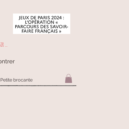
r ...
ontrer
Petite brocante