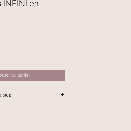
s INFINI en
outer au panier
e plus
 argent. Petite cuillere upcyclee.
fférence selon les modèles est
éalisé à la main