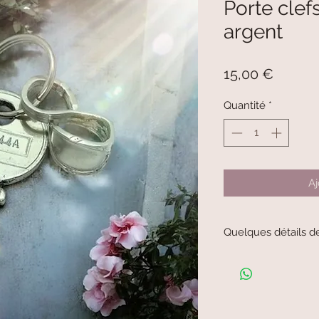
Porte clef
argent
Prix
15,00 €
Quantité
*
Aj
Quelques détails d
Porte clefs vintage en
Environ 3cm légère di
possible car tout est r