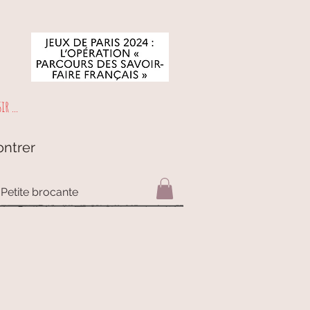
r ...
ontrer
Petite brocante