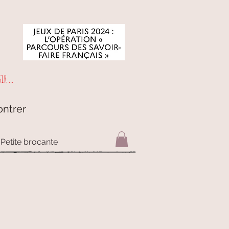
r ...
ontrer
Petite brocante