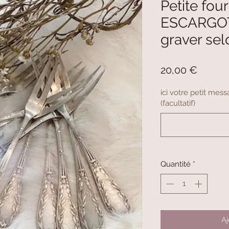
Petite fou
ESCARGOT
graver sel
Prix
20,00 €
ici votre petit me
(facultatif)
Quantité
*
Aj