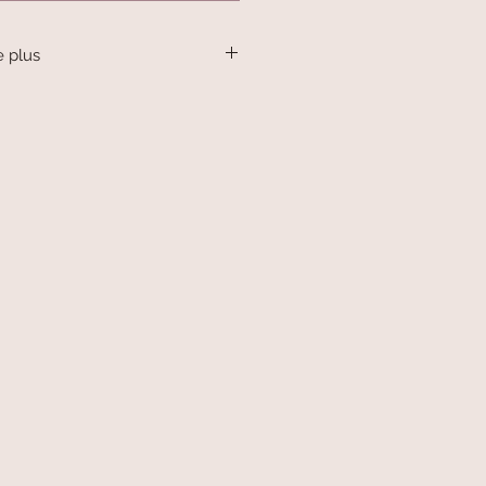
e plus
cargots en argent.