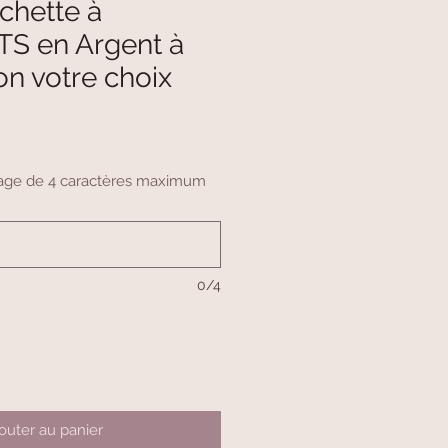
rchette à
S en Argent à
on votre choix
ssage de 4 caractères maximum
0/4
outer au panier