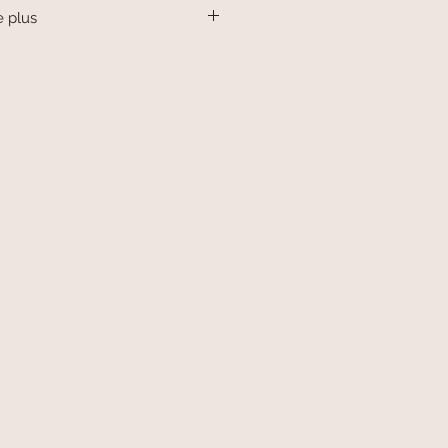
e plus
ert en argent