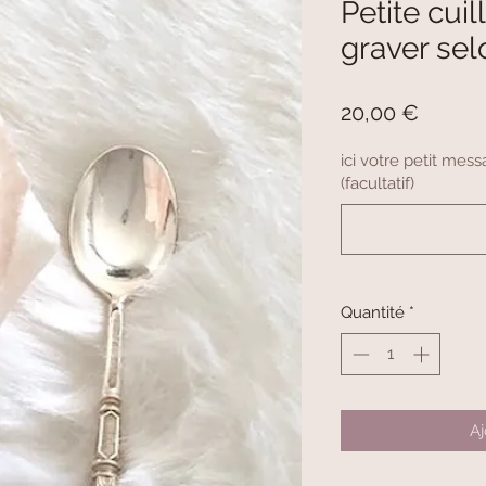
Petite cui
graver sel
Prix
20,00 €
ici votre petit me
(facultatif)
Quantité
*
Aj