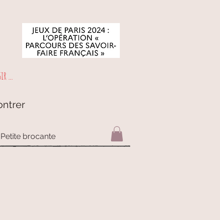
r ...
ontrer
Petite brocante