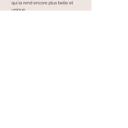
qui la rend encore plus belle et
unique.
Allez simplement dans dans texte
personnalisé et inscrivez moi votre
petit message ou votre petit mot.
Indiquez moi également si vous
souhaitez un petit sigle,(coeur,
fleur,lune ...).
Si vous préférez, vous pouvez me
contacter par mail ou par tel. Ce
sera avec plaisir.
Quelques détails de plus
Petite cuillère à Moka en argent. Petite
cuillere à glace
Environ 13cm