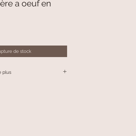
lère a oeuf en
pture de stock
e plus
e en argent.