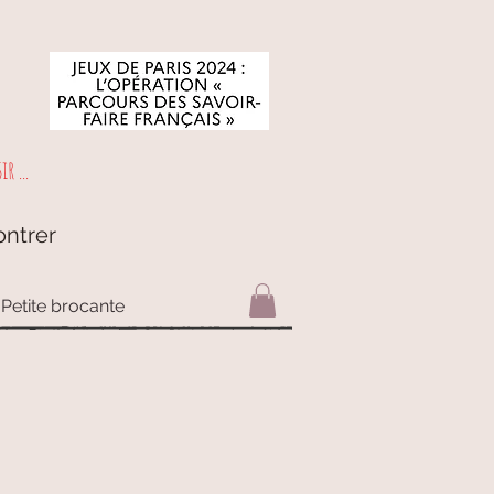
r ...
ontrer
Petite brocante