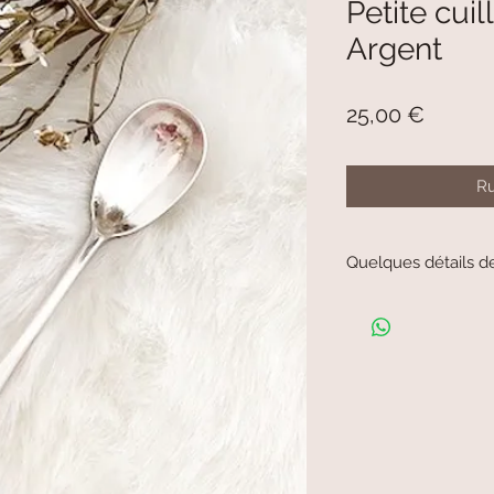
Petite cuil
Argent
Prix
25,00 €
Ru
Quelques détails d
Petite cuillère à sauc
Environ 13,5cm