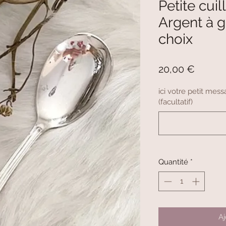
Petite cui
Argent à g
choix
Prix
20,00 €
ici votre petit me
(facultatif)
Quantité
*
Aj