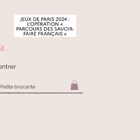
r ...
ontrer
Petite brocante