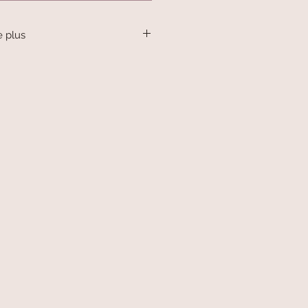
e plus
 en argent. Petite cuillere à glace