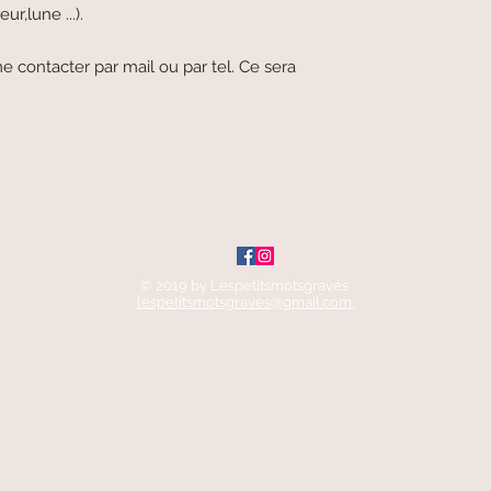
ur,lune ...).
e contacter par mail ou par tel. Ce sera
© 2019 by Lespetitsmotsgravés
lespetitsmotsgraves@gmail.com