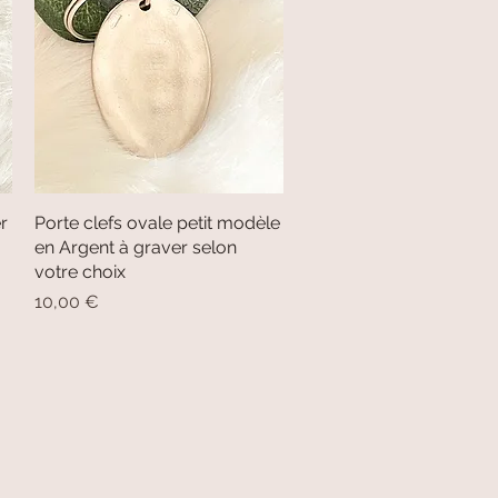
r
Porte clefs ovale petit modèle
Aperçu rapide
en Argent à graver selon
votre choix
Prix
10,00 €