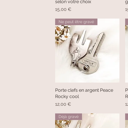
selon votre choix
g
Prix
P
15,00 €
1
Ne peut être gravé
Porte clefs en argent Peace
Aperçu rapide
P
Rocky cool
R
Prix
P
12,00 €
1
Déjà gravé