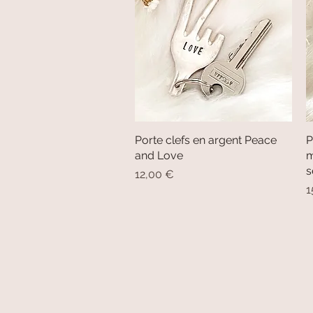
Porte clefs en argent Peace
Aperçu rapide
P
and Love
m
s
Prix
12,00 €
P
1