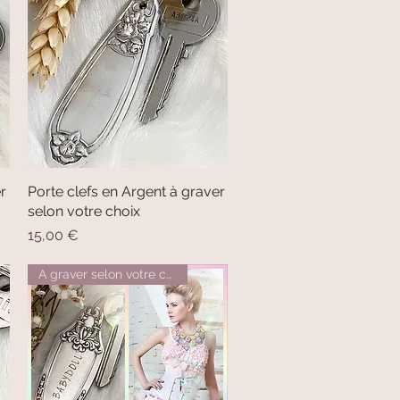
r
Porte clefs en Argent à graver
Aperçu rapide
selon votre choix
Prix
15,00 €
A graver selon votre choix