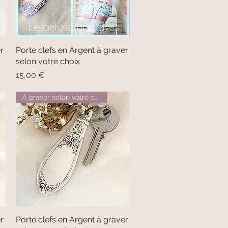
r
Porte clefs en Argent à graver
Aperçu rapide
selon votre choix
Prix
15,00 €
A graver selon votre choix
r
Porte clefs en Argent à graver
Aperçu rapide