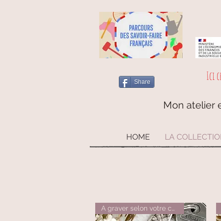
Ici c
Share
Mon atelier e
HOME
LA COLLECTI
A graver selon votre choix