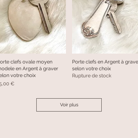
orte clefs ovale moyen
Aperçu rapide
Porte clefs en Argent à grave
Aperçu rapide
odele en Argent à graver
selon votre choix
elon votre choix
Rupture de stock
rix
5,00 €
Voir plus