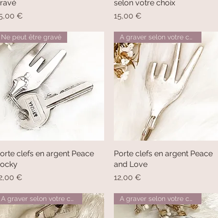
ravé
selon votre choix
rix
Prix
5,00 €
15,00 €
Ne peut être gravé
A graver selon votre choix
orte clefs en argent Peace
Aperçu rapide
Porte clefs en argent Peace
Aperçu rapide
ocky
and Love
rix
Prix
2,00 €
12,00 €
A graver selon votre choix
A graver selon votre choix