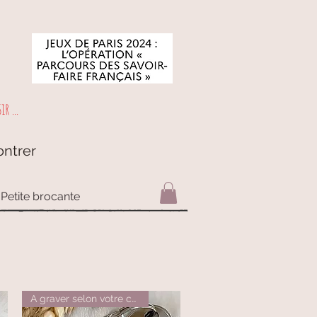
r ...
ontrer
Petite brocante
A graver selon votre choix