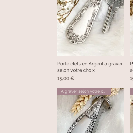
Porte clefs en Argent à graver
Aperçu rapide
P
selon votre choix
s
Prix
P
15,00 €
1
A graver selon votre choix